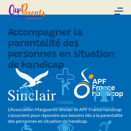
P
a
s
s
e
Accompagner la 
r
a
parentalité des 
u
c
personnes en situation 
o
n
de handicap
t
e
n
u
Maladie 
TSA
invalidante
Psychique
L’Association Marguerite Sinclair et APF France handicap 
s’associent pour répondre aux besoins liés à la parentalité 
des personnes en situation de handicap.